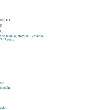
embre
(1)
1)
(1)
se mide la jerarquía... y cuánta
? - Rees...
aje
ización
ación