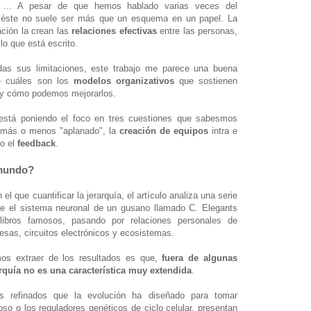
n? ... A pesar de que hemos hablado varias veces del
, éste no suele ser más que un esquema en un papel. La
ción la crean las
relaciones efectivas
entre las personas,
o que está escrito.
as sus limitaciones, este trabajo me parece una buena
re cuáles son los
modelos organizativos
que sostienen
s y cómo podemos mejorarlos.
s está poniendo el foco en tres cuestiones que sabesmos
más o menos "aplanado", la
creación de equipos
intra e
to el
feedback
.
 mundo?
l que cuantificar la jerarquía,
el artículo analiza una serie
de
el sistema neuronal de un gusano llamado C. Elegants
libros famosos, pasando por relaciones personales de
sas, circuitos electrónicos y ecosistemas.
os extraer de los resultados es que,
fuera de algunas
rquía no es una característica muy extendida
.
s refinados que la evolución ha diseñado para tomar
so o los reguladores genéticos de ciclo celular, presentan