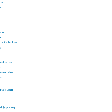
ría
dad
n
ión
ón
cia Colectiva
g
nto crítico
s
euronales
us
r abuso
el @jjvaarq.