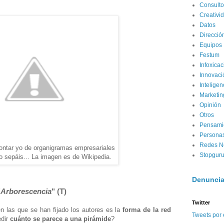
Consulto
Creativi
Datos
Direcció
Equipos
Festum
Infoxicac
Innovaci
Inteligen
Marketin
Opinión
Otros
Pensamie
Persona
Redes N
ontar yo de organigramas empresariales
Stopgur
o sepáis... La imagen es de Wikipedia.
Denuncia
"
Arborescencia
" (T)
Twitter
en las que se han fijado los autores es la
forma de la red
Tweets por 
edir
cuánto se parece a una pirámide
?