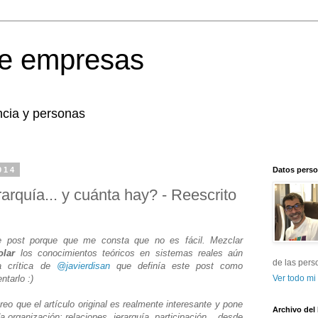
re empresas
encia y personas
014
Datos perso
arquía... y cuánta hay? - Reescrito
te post porque que me consta que no es fácil. Mezclar
olar
los conocimientos teóricos en sistemas reales aún
de las pers
a crítica de
@javierdisan
que definía este post como
ntarlo :)
Ver todo mi 
eo que el artículo original es realmente interesante y pone
Archivo del
 organización: relaciones, jerarquía, participación... desde