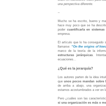
una perspectiva diferente.
--
Mucho se ha escrito, bueno y mal
hace muy poco que se ha descrito
poder
cuantificarla en sistemas
empresa.
El artículo que lo ha conseguid
llamarse:
“On the origins of hie
marco de la teoría de la infor
estructuras jerárquicas
. Intent
ecuaciones...
¿Qué es la jerarquía?
Los autores parten de la idea intu
que
unos pocos mandan sobre 
de arriba a abajo
, una organizac
estamos acostumbrados a ver en l
Pero ¿cuáles son las característi
si una organización es más o me