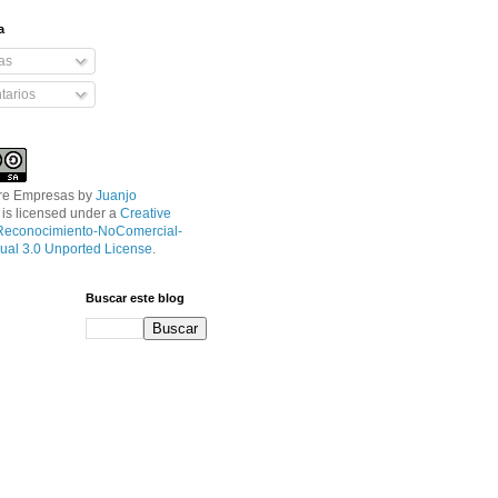
a
as
arios
tre Empresas
by
Juanjo
is licensed under a
Creative
econocimiento-NoComercial-
ual 3.0 Unported License
.
Buscar este blog