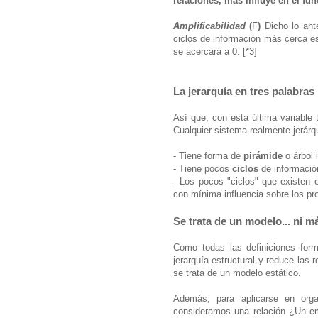
relaciones, más influye en el fu
Amplificabilidad
(
F
)
Dicho lo ante
ciclos de información más cerca est
se acercará a 0. [*3]
La jerarquía en tres palabras
Así que, con esta última variable
Cualquier sistema realmente jerárqu
- Tiene
forma de
pirámide
o árbol 
- Tiene pocos
ciclos
de informació
- Los pocos "ciclos" que existen 
con mínima influencia sobre los pr
Se trata de un modelo... ni m
Como todas las definiciones form
jerarquía estructural y reduce las 
se trata de un modelo estático.
Además, para aplicarse en orga
consideramos una relación ¿Un e