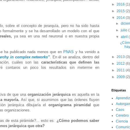
►
2016
(1)
►
2015
(2)
▼
2014
(3)
►
dici
o, sobre el concepto de jerarquía, pero no ha sido hasta
►
julio
(
 formalmente y se ha desarrollado un modelo con el que
 reales,
ya sea en una red neuronal o en nuestra propia
▼
abril
¿Cómo 
hay
o se ha publicado nada menos que en
PNAS
y ha venido a
rarchy in complex networks”
. En él se analiza, dentro del
►
2013
(3)
mación, cuáles son las
características que definen las
►
2012
(6)
aré contaros un poco los resultados sin meterme en
►
2011
(4)
►
2009
(2)
Etiquetas
itiva de que una
organización jerárquica
es aquella en la
Aprendiz
la mayoría.
Así que
, si asumimos que las órdenes fluyen
Autorgan
ión jerárquica dibujaría
el
organigrama piramidal
que
Caos
as organizaciones.
Cerebro
cas de esta pirámide?... esto es:
¿Cómo podemos saber
Ciencia
nos jerárquica que otra?
Comunic