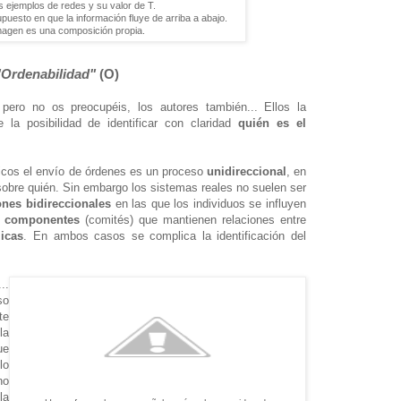
 ejemplos de redes y su valor de T.
puesto en que la información fluye de arriba a abajo.
magen es una composición propia.
"Ordenabilidad"
(O)
pero no os preocupéis, los autores también... Ellos la
 la posibilidad de identificar con claridad
quién es el
.
icos el envío de órdenes es un proceso
unidireccional
, en
obre quién. Sin embargo los sistemas reales no suelen ser
ones bidireccionales
en las que los individuos se influyen
e componentes
(comités) que mantienen relaciones entre
licas
. En ambos casos se complica la identificación del
..
so
e
la
ue
lo
no
la