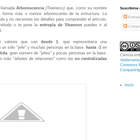
e llamada
Arborescencia
(Treeness)
que, como su nombre
Suscribirse 
la forma más o menos arborescente de la estructura. La
Entrad
da y no necesitas los detalles para comprender el artículo,
método o
te pone la
entropía de Shannon
puedes ir al
Coment
t.
 valores que van
desde 1
, que representaría una
n un sólo "jefe" y muchas personas en la base,
hasta -1
en
tida
, gran número de "jefes" y pocas personas en la base.
Ciencia en
 o más "árboles de relaciones" como las
no centralizadas
Valderrama
Commons R
CompartirIg
Inicio