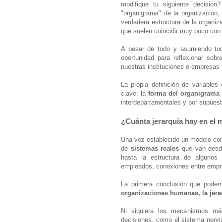
modifique tu siguiente decisió
"organigrama" de la organización
verdadera estructura de la organiza
que suelen coincidir muy poco con l
A pesar de todo y asumiendo tod
oportunidad para reflexionar sob
nuestras instituciones o empresa
La propia definición de variable
clave: la
forma del organigrama
interdepartamentales y por supues
¿Cuánta jerarquía hay en el
Una vez establecido un modelo con e
de
sistemas reales
que van des
hasta la estructura de algunos 
empleados, conexiones entre empre
La primera conclusión que podem
organizaciones humanas, la jera
Ni siquiera los mecanismos má
decisiones, como el sistema nervio