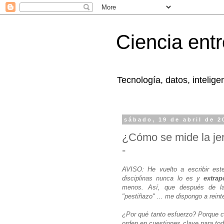
Ciencia ent
Tecnología, datos, intelig
sábado, 19 de abril de 2
¿Cómo se mide la jer
-
AVISO:
He vuelto a escribir es
disciplinas nunca lo es y
extrap
menos. Así, que después de l
"pestiñazo" ... me dispongo a reinte
¿Por qué tanto esfuerzo? Porque cr
orden en cuestiones clave para toda