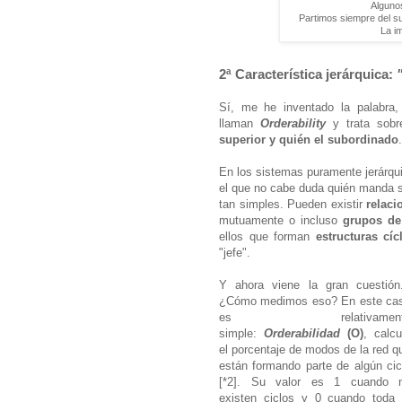
Algunos
Partimos siempre del su
La i
2ª Característica jerárquica:
Sí, me he inventado la palabra, 
llaman
Orderability
y trata sobre
superior y quién el subordinado
En los sistemas puramente jerárqu
el que no cabe duda quién manda s
tan simples. Pueden existir
relaci
mutuamente o incluso
grupos d
ellos que forman
estructuras cíc
"jefe".
Y ahora viene la gran cuestión.
¿Cómo medimos eso? En este ca
es relativament
simple:
Orderabilidad
(O)
, calcu
el porcentaje de modos de la red q
están formando parte de algún cic
[*2]. Su valor es 1 cuando 
existen ciclos y 0 cuando toda 