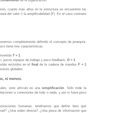
ncionamiento
de la organización.
rior, cuanto más altos en la estructura se encuentren los
ará del valor 1 la amplificabilidad (F). En el caso contrario
 tenemos completamente definido el concepto de jerarquía.
ico tiene tres características:
invertido
T ≈ 1
.
n, pocos equipos de trabajo y poco feedback,
O ≈ 1
.
están recluídos en el
final
de la cadena de mandos
F ≈ 1
ocesos globales.
ás, ni menos.
ales, este artículo es una
simplificación
. Sólo mide la
relaciones a conexiones de todo o nada, y por si fuera poco
nizaciones humanas, tendríamos que definir bien qué
mail? ¿Una orden directa? ¿Una pieza de información que