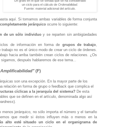
Un grafo en el que se señala qué se ha considerado
un ciclo para el cálculo de
Ordenabilidad
.
Fuente: material adicional del artículo.
hasta aquí. Si tomamos ambas variables de forma conjunta
 completamente jerárquico
ocurre lo siguiente:
en de un sólo individuo
y se reparten sin ambigüedades
clos de información
en forma de
grupos de trabajo
,
e trabajo no es el único modo de crear un ciclo de órdenes.
bajo hacia arriba también crean ciclos de relaciones. ¿Os
o sigamos, después hablaremos de ese tema...
"
Amplificabilidad"
(F)
árquicas son una excepción. En la mayor parte de los
na relación en forma de grupo o feedback
que complica el
ucturas cíclicas a la jerarquía del sistema?
De esta
ables que se definen en el artículo, d
enominada algo así
wardness
).
 menos jerárquico, no sólo importa el número y el tamaño
enemos que medir si éstos influyen más o menos en la
s alto esté situado un ciclo en el organigrama de