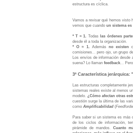
estructura es cíclica.
Vamos a revisar qué hemos visto 
vemos que cuando
un sistema es
* T ≈ 1.
T
odas
las órdenes part
desde él a toda la organización.
* O ≈ 1.
Además
no existen
ci
comisiones... pero ojo, un grupo d
Los envíos de información desde a
suena?
Lo llaman
feedback
... Per
3ª Característica jerárquica: 
Las estructuras completamente jer
sistemas reales existe al menos u
modelo.
¿Cómo afectan otras estr
cuestión surge la última de las vari
como
Amplificabilidad
(
Feedford
Para saber si un sistema es más o
de los ciclos de información, t
pirámide de mandos.
Cuanto má