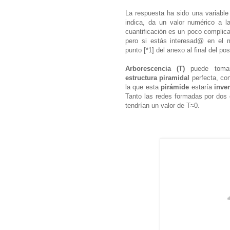
La respuesta ha sido una variabl
indica, da un valor numérico a 
cuantificación es un poco complica
pero si estás interesad@ en el 
punto [*1] del anexo al final del pos
Arborescencia (T)
puede tomar
estructura piramidal
perfecta
, co
la que esta
pirámide
estaría
inver
Tanto las redes formadas por dos
tendrían un valor de T≈0.