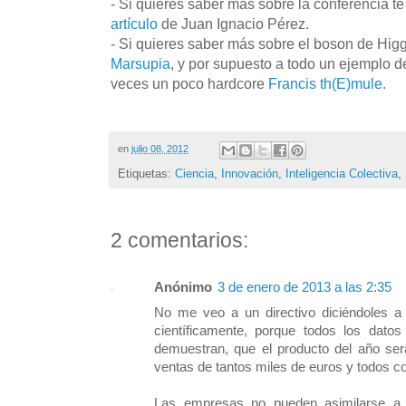
- Si quieres saber más sobre la conferencia t
artículo
de Juan Ignacio Pérez.
- Si quieres saber más sobre el boson de Hig
Marsupia
, y por supuesto a todo un ejemplo 
veces un poco hardcore
Francis th(E)mule
.
en
julio 08, 2012
Etiquetas:
Ciencia
,
Innovación
,
Inteligencia Colectiva
,
2 comentarios:
Anónimo
3 de enero de 2013 a las 2:35
No me veo a un directivo diciéndoles 
científicamente, porque todos los datos 
demuestran, que el producto del año se
ventas de tantos miles de euros y todos co
Las empresas no pueden asimilarse a un